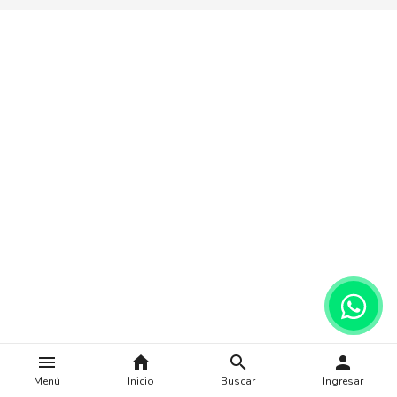
menu
home
search
person
Menú
Inicio
Buscar
Ingresar