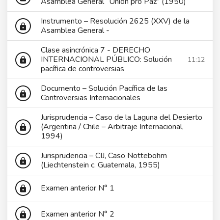
Asamblea General “Unión pro Paz” (1950)
Instrumento – Resolución 2625 (XXV) de la
lock
Asamblea General -
Clase asincrónica 7 - DERECHO
INTERNACIONAL PÚBLICO: Solución
11:12
lock
pacífica de controversias
Documento – Solución Pacífica de las
lock
Controversias Internacionales
Jurisprudencia – Caso de la Laguna del Desierto
(Argentina / Chile – Arbitraje Internacional,
lock
1994)
Jurisprudencia – CIJ, Caso Nottebohm
lock
(Liechtenstein c. Guatemala, 1955)
Examen anterior N° 1
lock
Examen anterior N° 2
lock