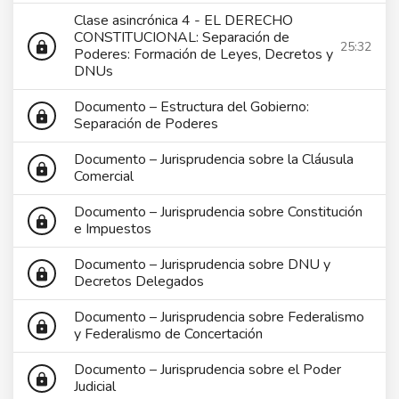
Clase asincrónica 4 - EL DERECHO
CONSTITUCIONAL: Separación de
25:32
lock
Poderes: Formación de Leyes, Decretos y
DNUs
Documento – Estructura del Gobierno:
lock
Separación de Poderes
Documento – Jurisprudencia sobre la Cláusula
lock
Comercial
Documento – Jurisprudencia sobre Constitución
lock
e Impuestos
Documento – Jurisprudencia sobre DNU y
lock
Decretos Delegados
Documento – Jurisprudencia sobre Federalismo
lock
y Federalismo de Concertación
Documento – Jurisprudencia sobre el Poder
lock
Judicial