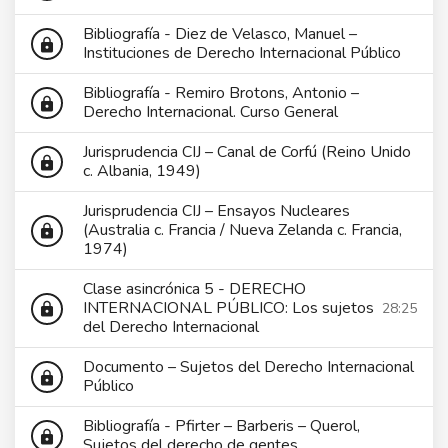
Bibliografía - Diez de Velasco, Manuel –
lock
Instituciones de Derecho Internacional Público
Bibliografía - Remiro Brotons, Antonio –
lock
Derecho Internacional. Curso General
Jurisprudencia CIJ – Canal de Corfú (Reino Unido
lock
c. Albania, 1949)
Jurisprudencia CIJ – Ensayos Nucleares
(Australia c. Francia / Nueva Zelanda c. Francia,
lock
1974)
Clase asincrónica 5 - DERECHO
INTERNACIONAL PÚBLICO: Los sujetos
28:25
lock
del Derecho Internacional
Documento – Sujetos del Derecho Internacional
lock
Público
Bibliografía - Pfirter – Barberis – Querol,
lock
Sujetos del derecho de gentes