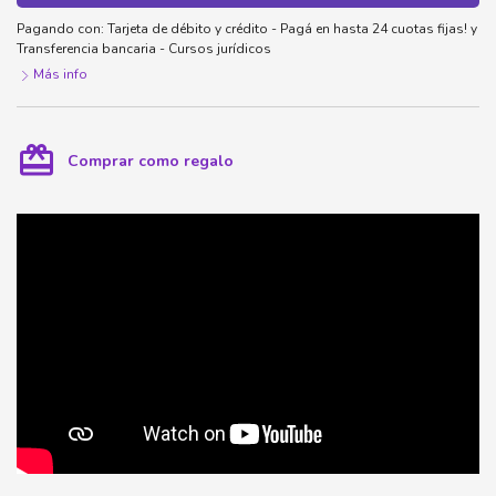
Pagando con:
Tarjeta de débito y crédito - Pagá en hasta 24 cuotas fijas!
y
Transferencia bancaria - Cursos jurídicos
Más info
card_giftcard
Comprar como regalo