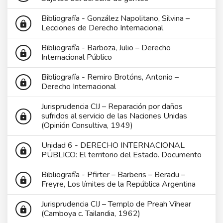
Bibliografía - González Napolitano, Silvina –
lock
Lecciones de Derecho Internacional
Bibliografía - Barboza, Julio – Derecho
lock
Internacional Público
Bibliografía - Remiro Brotóns, Antonio –
lock
Derecho Internacional
Jurisprudencia CIJ – Reparación por daños
sufridos al servicio de las Naciones Unidas
lock
(Opinión Consultiva, 1949)
Unidad 6 - DERECHO INTERNACIONAL
lock
PÚBLICO: El territorio del Estado. Documento
Bibliografía - Pfirter – Barberis – Beradu –
lock
Freyre, Los límites de la República Argentina
Jurisprudencia CIJ – Templo de Preah Vihear
lock
(Camboya c. Tailandia, 1962)