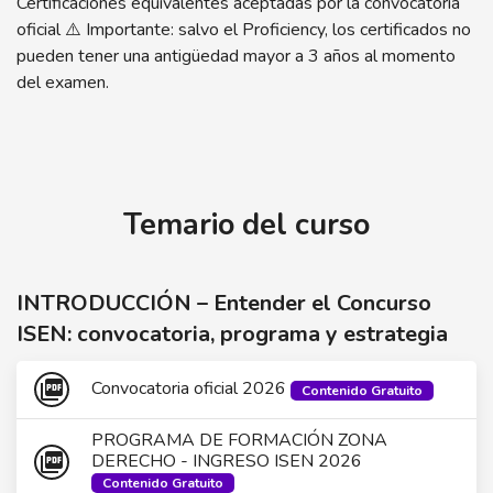
Certificaciones equivalentes aceptadas por la convocatoria
oficial ⚠️ Importante: salvo el Proficiency, los certificados no
pueden tener una antigüedad mayor a 3 años al momento
del examen.
Temario del curso
INTRODUCCIÓN – Entender el Concurso
ISEN: convocatoria, programa y estrategia
picture_as_pdf
Convocatoria oficial 2026
Contenido Gratuito
PROGRAMA DE FORMACIÓN ZONA
picture_as_pdf
DERECHO - INGRESO ISEN 2026
Contenido Gratuito