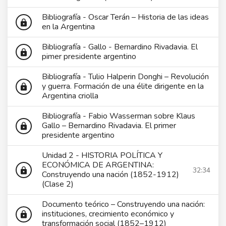
Bibliografía - Oscar Terán – Historia de las ideas
lock
en la Argentina
Bibliografía - Gallo - Bernardino Rivadavia. El
lock
pimer presidente argentino
Bibliografía - Tulio Halperin Donghi – Revolución
y guerra. Formación de una élite dirigente en la
lock
Argentina criolla
Bibliografía - Fabio Wasserman sobre Klaus
Gallo – Bernardino Rivadavia. El primer
lock
presidente argentino
Unidad 2 - HISTORIA POLÍTICA Y
ECONÓMICA DE ARGENTINA:
32:34
lock
Construyendo una nación (1852-1912)
(Clase 2)
Documento teórico – Construyendo una nación:
instituciones, crecimiento económico y
lock
transformación social (1852–1912)