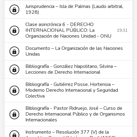
Jurisprudencia – Isla de Palmas (Laudo arbitral,
lock
1928)
Clase asincrónica 6 - DERECHO
INTERNACIONAL PÚBLICO: La
19:31
lock
Organización de Naciones Unidad - ONU
Documento – La Organización de las Naciones
lock
Unidas
Bibliografía - González Napolitano, Silvina –
lock
Lecciones de Derecho Internacional
Bibliografía - Gutiérrez Posse, Hortensia –
Moderno Derecho Internacional y Seguridad
lock
Colectiva
Bibliografía - Pastor Ridruejo, José – Curso de
Derecho Internacional Público y de Organismos
lock
Internacionales
Instrumento – Resolución 377 (V) de la
lock