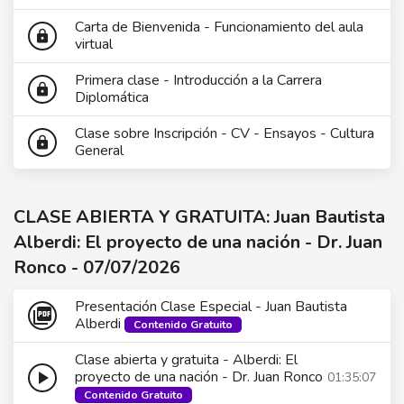
Carta de Bienvenida - Funcionamiento del aula
lock
virtual
Primera clase - Introducción a la Carrera
lock
Diplomática
Clase sobre Inscripción - CV - Ensayos - Cultura
lock
General
CLASE ABIERTA Y GRATUITA: Juan Bautista
Alberdi: El proyecto de una nación - Dr. Juan
Ronco - 07/07/2026
Presentación Clase Especial - Juan Bautista
picture_as_pdf
Alberdi
Contenido Gratuito
Clase abierta y gratuita - Alberdi: El
play_arrow
proyecto de una nación - Dr. Juan Ronco
01:35:07
Contenido Gratuito