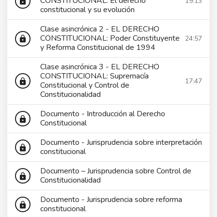
CONSTITUCIONAL: El derecho
19:13
lock
constitucional y su evolución
Clase asincrónica 2 - EL DERECHO
CONSTITUCIONAL: Poder Constituyente
24:57
lock
y Reforma Constitucional de 1994
Clase asincrónica 3 - EL DERECHO
CONSTITUCIONAL: Supremacía
17:47
lock
Constitucional y Control de
Constitucionalidad
Documento - Introducción al Derecho
lock
Constitucional
Documento - Jurisprudencia sobre interpretación
lock
constitucional
Documento – Jurisprudencia sobre Control de
lock
Constitucionalidad
Documento - Jurisprudencia sobre reforma
lock
constitucional