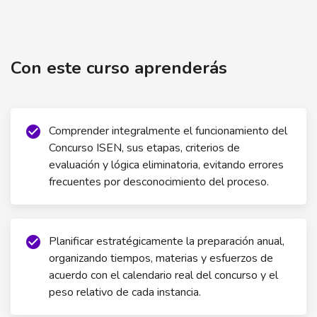
Curso Preparatorio para el Concurso de Ingreso ISEN
2026
Con este curso aprenderás
Comprender integralmente el funcionamiento del
check_circle
Concurso ISEN, sus etapas, criterios de
evaluación y lógica eliminatoria, evitando errores
frecuentes por desconocimiento del proceso.
Planificar estratégicamente la preparación anual,
check_circle
organizando tiempos, materias y esfuerzos de
acuerdo con el calendario real del concurso y el
peso relativo de cada instancia.