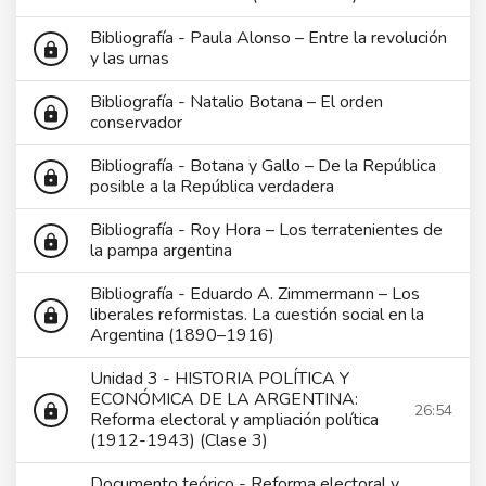
Bibliografía - Paula Alonso – Entre la revolución
lock
y las urnas
Bibliografía - Natalio Botana – El orden
lock
conservador
Bibliografía - Botana y Gallo – De la República
lock
posible a la República verdadera
Bibliografía - Roy Hora – Los terratenientes de
lock
la pampa argentina
Bibliografía - Eduardo A. Zimmermann – Los
liberales reformistas. La cuestión social en la
lock
Argentina (1890–1916)
Unidad 3 - HISTORIA POLÍTICA Y
ECONÓMICA DE LA ARGENTINA:
26:54
lock
Reforma electoral y ampliación política
(1912-1943) (Clase 3)
Documento teórico - Reforma electoral y