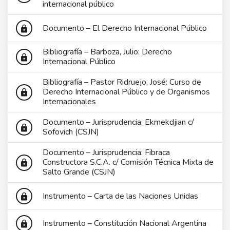
internacional público
Documento – El Derecho Internacional Público
lock
Bibliografía – Barboza, Julio: Derecho
lock
Internacional Público
Bibliografía – Pastor Ridruejo, José: Curso de
Derecho Internacional Público y de Organismos
lock
Internacionales
Documento – Jurisprudencia: Ekmekdjian c/
lock
Sofovich (CSJN)
Documento – Jurisprudencia: Fibraca
Constructora S.C.A. c/ Comisión Técnica Mixta de
lock
Salto Grande (CSJN)
Instrumento – Carta de las Naciones Unidas
lock
Instrumento – Constitución Nacional Argentina
lock