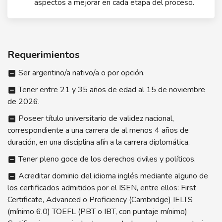
aspectos a mejorar en cada etapa del proceso.
Requerimientos
Ser argentino/a nativo/a o por opción.
indeterminate_check_box
Tener entre 21 y 35 años de edad al 15 de noviembre
indeterminate_check_box
de 2026.
Poseer título universitario de validez nacional,
indeterminate_check_box
correspondiente a una carrera de al menos 4 años de
duración, en una disciplina afín a la carrera diplomática.
Tener pleno goce de los derechos civiles y políticos.
indeterminate_check_box
Acreditar dominio del idioma inglés mediante alguno de
indeterminate_check_box
los certificados admitidos por el ISEN, entre ellos: First
Certificate, Advanced o Proficiency (Cambridge) IELTS
(mínimo 6.0) TOEFL (PBT o IBT, con puntaje mínimo)