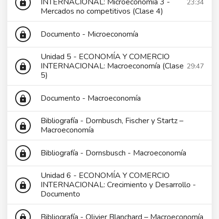
INTERNACIONAL: Microeconomía 3 -
23:34
lock
Mercados no competitivos (Clase 4)
Documento - Microeconomía
lock
Unidad 5 - ECONOMÍA Y COMERCIO
INTERNACIONAL: Macroeconomía (Clase
29:47
lock
5)
Documento - Macroeconomía
lock
Bibliografía - Dornbusch, Fischer y Startz –
lock
Macroeconomía
Bibliografía - Dornsbusch - Macroeconomía
lock
Unidad 6 - ECONOMÍA Y COMERCIO
INTERNACIONAL: Crecimiento y Desarrollo -
lock
Documento
Bibliografía - Olivier Blanchard – Macroeconomía
lock