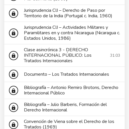
Jurisprudencia CIJ – Derecho de Paso por
lock
Territorio de la India (Portugal c. India, 1960)
Jurisprudencia CIJ – Actividades Militares y
Paramilitares en y contra Nicaragua (Nicaragua c.
lock
Estados Unidos, 1986)
Clase asincrónica 3 - DERECHO
INTERNACIONAL PÚBLICO: Los
31:03
lock
Tratados Internacionales
Documento – Los Tratados Internacionales
lock
Bibliografía – Antonio Remiro Brotons, Derecho
lock
Internacional Público
Bibliografía – Julio Barberis, Formación del
lock
Derecho Internacional
Convención de Viena sobre el Derecho de los
lock
Tratados (1969)