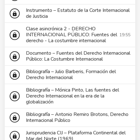
Instrumento – Estatuto de la Corte Internacional
lock
de Justicia
Clase asincrónica 2 - DERECHO
INTERNACIONAL PÚBLICO: Fuentes del
19:55
lock
derecho - La costumbre internacional
Documento – Fuentes del Derecho Internacional
lock
Público: La Costumbre Internacional
Bibliografía – Julio Barberis, Formación del
lock
Derecho Internacional
Bibliografía – Mónica Pinto, Las fuentes del
Derecho Internacional en la era de la
lock
globalización
Bibliografía – Antonio Remiro Brotons, Derecho
lock
Internacional Público
Jurisprudencia CIJ – Plataforma Continental del
lock
Mar del Norte (1969)