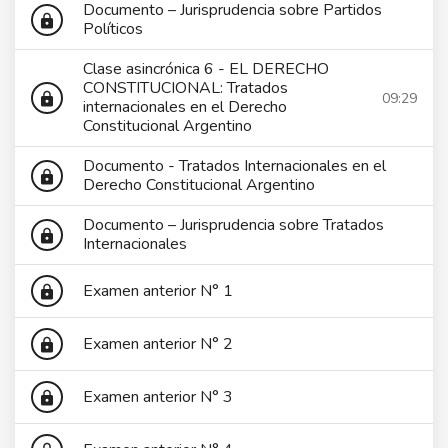
Documento – Jurisprudencia sobre Partidos
lock
Políticos
Clase asincrónica 6 - EL DERECHO
CONSTITUCIONAL: Tratados
09:29
lock
internacionales en el Derecho
Constitucional Argentino
Documento - Tratados Internacionales en el
lock
Derecho Constitucional Argentino
Documento – Jurisprudencia sobre Tratados
lock
Internacionales
Examen anterior N° 1
lock
Examen anterior N° 2
lock
Examen anterior N° 3
lock