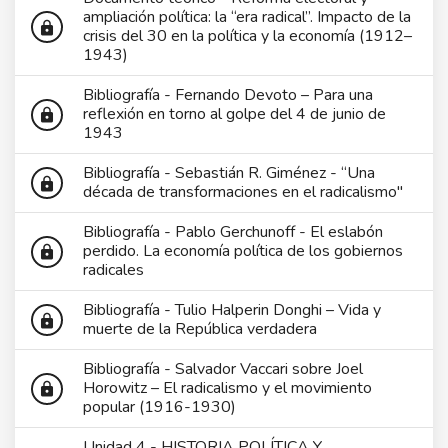
ampliación política: la “era radical”. Impacto de la
lock
crisis del 30 en la política y la economía (1912–
1943)
Bibliografía - Fernando Devoto – Para una
reflexión en torno al golpe del 4 de junio de
lock
1943
Bibliografía - Sebastián R. Giménez - “Una
lock
década de transformaciones en el radicalismo"
Bibliografía - Pablo Gerchunoff - El eslabón
perdido. La economía política de los gobiernos
lock
radicales
Bibliografía - Tulio Halperin Donghi – Vida y
lock
muerte de la República verdadera
Bibliografía - Salvador Vaccari sobre Joel
Horowitz – El radicalismo y el movimiento
lock
popular (1916-1930)
Unidad 4 - HISTORIA POLÍTICA Y