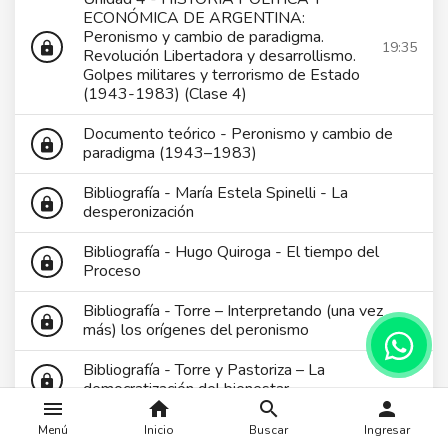
ECONÓMICA DE ARGENTINA:
Peronismo y cambio de paradigma.
19:35
lock
Revolución Libertadora y desarrollismo.
Golpes militares y terrorismo de Estado
(1943-1983) (Clase 4)
Documento teórico - Peronismo y cambio de
lock
paradigma (1943–1983)
Bibliografía - María Estela Spinelli - La
lock
desperonización
Bibliografía - Hugo Quiroga - El tiempo del
lock
Proceso
Bibliografía - Torre – Interpretando (una vez
lock
más) los orígenes del peronismo
Bibliografía - Torre y Pastoriza – La
lock
democratización del bienestar
menu
home
search
person
Bibliografía - Pontoriero – En torno a los
Menú
Inicio
Buscar
Ingresar
lock